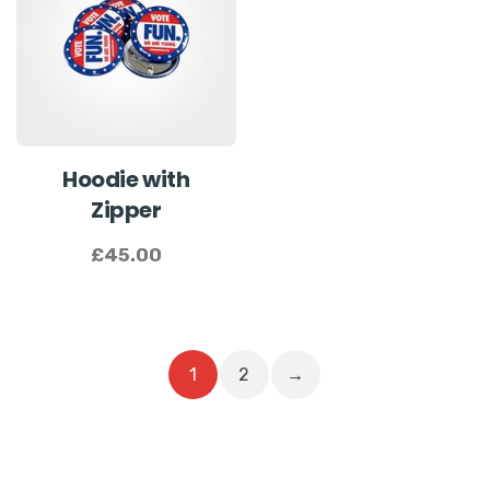
Hoodie with
Zipper
£
45.00
1
2
→