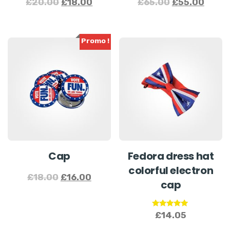
£
20.00
£
18.00
£
65.00
£
55.00
Promo !
Cap
Fedora dress hat
colorful electron
£
18.00
£
16.00
cap
Note
£
14.05
5.00
sur 5